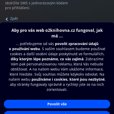
obdržíte SMS s jednorázovým kódem
pro přihlášení.
Zpět
Obsah ke stažení
Moje O2 Knihovna
Další zábava
© O2 Czech Republic a.s.
Nákupní řád
Přístupnost
Aplikace O2 Knihovna
Zásady zpracování osobních údajů