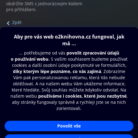
obdržíte SMS s jednorázovým kódem
pro přihlášení.
Zpět
Obsah ke stažení
Moje O2 Knihovna
Další zábava
© O2 Czech Republic a.s.
Nákupní řád
Přístupnost
Aplikace O2 Knihovna
Zásady zpracování osobních údajů