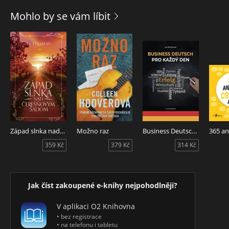
vhodně vyjádřit souhlas a nesouhlas, námitku nebo údiv,
Mohlo by se vám líbit
radost či prosbu? Jaké jsou zvláštnosti německé, rakouské a
české kuchyně a jak o nich hovořit? V knížce najdete spoustu
vzorových frází a doporučení k těmto a dalším zajímavým
tématům, kulturní a jazykové tipy, návody a rady, jak se stát
vyhledávaným společníkem. Kniha je určena manažerům,
obchodníkům, asistentkám a studentům a všem, kteří
potřebují či chtějí přirozeně komunikovat v německém
jazyce.
Západ slnka nad čerešňovým sadom
Možno raz
Business Deutsch pro každý den
359 Kč
379 Kč
314 Kč
Jak číst zakoupené e-knihy nejpohodlněji?
V aplikaci O2 Knihovna
• bez registrace
• na telefonu i tabletu