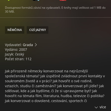
Dostupnost formátů závisí na vydavateli. E-knihy mají velikost od 1 MB do
30 MB.
NĚMČINA
CIZÍ JAZYKY
Vydavatel:
Grada
Vydáno: 2007
Jazyk: český
Počet stran: 112
Jak přirozeně německy konverzovat na nejrůznější
společenská témata? Jak úspěšně zvládnout první kontakty v
soukromém životě a v práci? Jak hovořit o své rodině,
vztazích, studiu či zaměstnání? Jak konverzovat při jídle? Jak
sdělovat, kde a jak bydlíme, či že si upravujeme byt? Jak
hovořit na témata film, literatura, hudba, televize či politika?
Jak konverzovat o dovolené, cestování, sportech či
automobilech? Jak hovořit o zvířatech, květinách či zahradě?
více
Jak popisovat jiné osoby, jejich vzhled či vlastnosti? Jak