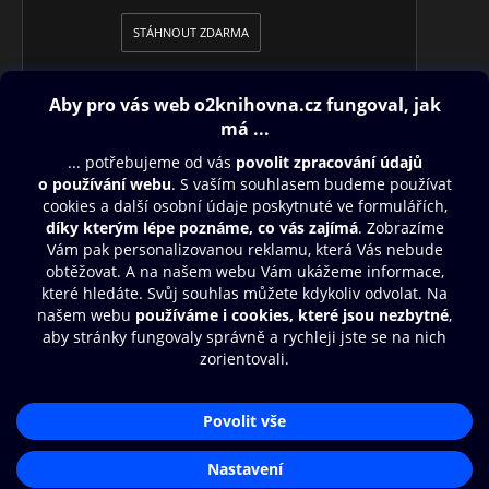
STÁHNOUT ZDARMA
Obsah ke stažení
Moje O2 Knihovna
Další zábava
© O2 Czech Republic a.s.
Nákupní řád
Přístupnost
Aplikace O2 Knihovna
Zásady zpracování osobních údajů
Čti a poslouchej své e-knihy a
Cookies