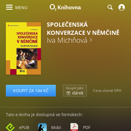
MENU
SPOLEČENSKÁ
KONVERZACE V NĚMČINĚ
Iva Michňová
Koupit jako
KOUPIT ZA 144 KČ
Cena včetně DPH
dárek
Tato e-kniha je dostupná ve formátech:
ePUB
Mobi
PDF