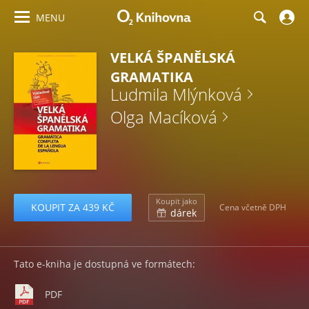
MENU
VELKÁ ŠPANĚLSKÁ
GRAMATIKA
Ludmila Mlýnková
Olga Macíková
Koupit jako
KOUPIT ZA 439 KČ
Cena včetně DPH
dárek
Tato e-kniha je dostupná ve formátech:
PDF