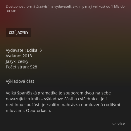
Dostupnost formátů závisí na vydavateli. E-knihy mají velikost od 1 MB do
30 MB.
CIZÍ JAZYKY
Vydavatel:
Edika
Vydáno: 2013
Jazyk: český
Počet stran: 528
Výkladová část
Velká španělská gramatika je souborem dvou na sebe
navazujících knih – výkladové části a cvičebnice. Její
nedílnou součástí je kvalitní nahrávka namluvená rodilými
mluvčími. O autorkách:
PhDr. Olga Macíková vyučuje španělštinu na Vysoké škole
více
ekonomické v Praze, kde se specializuje především na výuku