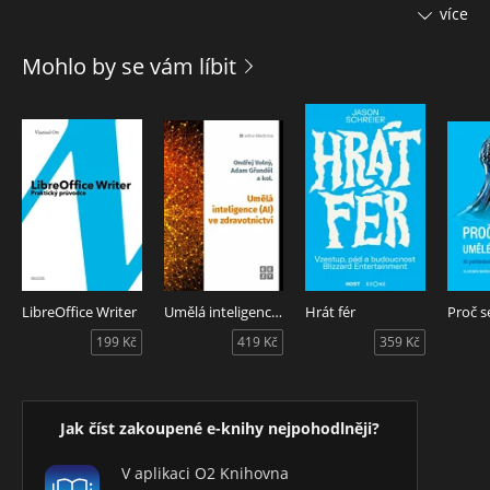
ani programátoři pracující v jazyce Java, neboť pro ně je
více
připravena samostatná sekce s názvem Přenos Java aplikací
na platformu .NET Framework. V neposlední řadě se můžete
Mohlo by se vám líbit
těšit také na vyčerpávající informace o ADO.NET, COM
Interop a společném běhovém prostředí.
LibreOffice Writer
Umělá inteligence (AI) ve zdravotnictví
Hrát fér
199 Kč
419 Kč
359 Kč
Jak číst zakoupené e-knihy nejpohodlněji?
V aplikaci O2 Knihovna