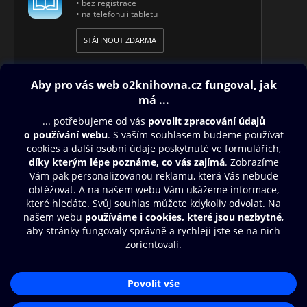
• bez registrace
• na telefonu i tabletu
STÁHNOUT ZDARMA
Obsah ke stažení
Moje O2 Knihovna
Další zábava
© O2 Czech Republic a.s.
Nákupní řád
Přístupnost
Aplikace O2 Knihovna
Zásady zpracování osobních údajů