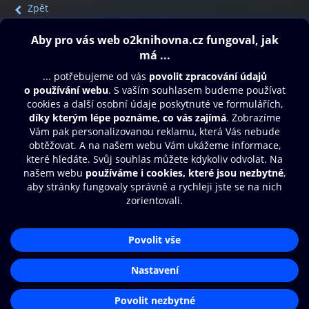
Zpět
Obsah ke stažení
Moje O2 Knihovna
Další zábava
© O2 Czech Republic a.s.
Nákupní řád
Přístupnost
Aplikace O2 Knihovna
Zásady zpracování osobních údajů
Čti a poslouchej své e-knihy a
Cookies
audioknihy rychleji a pohodlněji.
Nastavení cookies