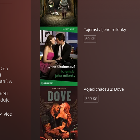
Tajemství jeho milenky
69 Kč
aždá
í
aní. A
Vojáci chaosu 2: Dove
bětí
359 Kč
eduje
ova… A
více
da
a.