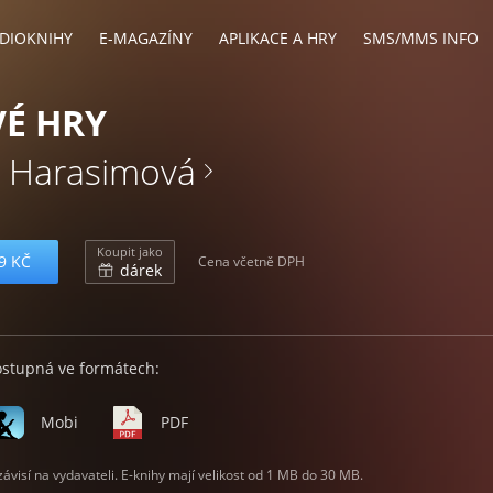
DIOKNIHY
E-MAGAZÍNY
APLIKACE A HRY
SMS/MMS INFO
É HRY
 Harasimová
Koupit jako
9 KČ
Cena včetně DPH
dárek
ostupná ve formátech:
Mobi
PDF
visí na vydavateli. E-knihy mají velikost od 1 MB do 30 MB.