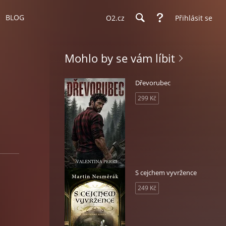
BLOG
O2.cz
Přihlásit se
Mohlo by se vám líbit
Dřevorubec
299 Kč
S cejchem vyvržence
249 Kč