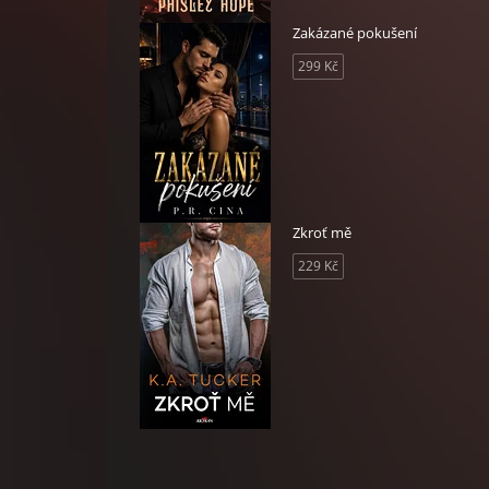
buje
Zakázané pokušení
jí
299 Kč
Zkroť mě
229 Kč