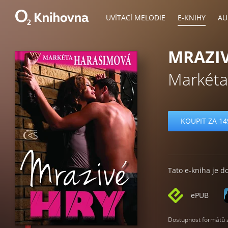
UVÍTACÍ MELODIE
E-KNIHY
AU
MRAZIV
Markéta
KOUPIT ZA 14
Tato e-kniha je d
ePUB
Dostupnost formátů zá