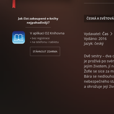
Jak číst zakoupené e-knihy
ČESKÁ A SVĚTOVÁ
nejpohodlněji?
V aplikaci O2 Knihovna
Vydavatel:
Čas
• bez registrace
Vydáno: 2016
• na telefonu i tabletu
Jazyk: český
STÁHNOUT ZDARMA
Dvě sestry – dva 
je prožívá po své
jejím životem, jí 
Žofie se sice za m
Bára se nedlouho 
nebezpečného stal
a ohrožuje její ž
pachatel zůstává 
právě díky tomu p
pomáhají zapomeno
nástrah…
Žofii zase trápí 