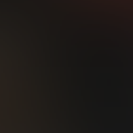
Upadla do depres
nalézt ztracenou 
zvednout se z pope
Osudy obou žen s
překvapivých odh