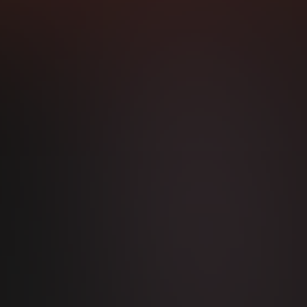
í, které ji nakonec přivedou až k myšlenkám na sebevraždu. Potře
sílu k životu – a na obzoru se konečně objevuje nový muž… Pomůže 
la a opět vzlétnout, anebo její život definitivně skončí v troskách?
e protnou v dramatickém závěru plném napětí, vypjatých emocí a
alení.