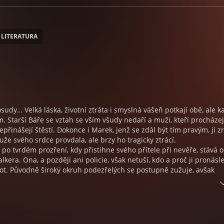
 LITERATURA
osudy… Velká láska, životní ztráta i smyslná vášeň potkají obě, ale k
m. Starší Báře se vztah se vším všudy nedaří a muži, kteří procházej
nepřinášejí štěstí. Dokonce i Marek, jenž se zdál být tím pravým, ji zr
uže svého srdce provdala, ale brzy ho tragicky ztrácí.
po tvrdém prozření, kdy přistihne svého přítele při nevěře, stává o
kera. Ona, a později ani policie, však netuší, kdo a proč ji pronásl
ivot. Původně široký okruh podezřelých se postupně zužuje, avšak
utajen. Lavina pohrůžek i útoků ji přinutí k úniku z vlastního dom
otkává hasiče Daniela. Zažívá milostné vzplanutí a vášnivé chvíle jí
ut. Nic však není tak jednoznačné, jak se zdá, a na Báru čeká řa
vzpomínky na autonehodu, při níž zahynul její milovaný manžel Ondr