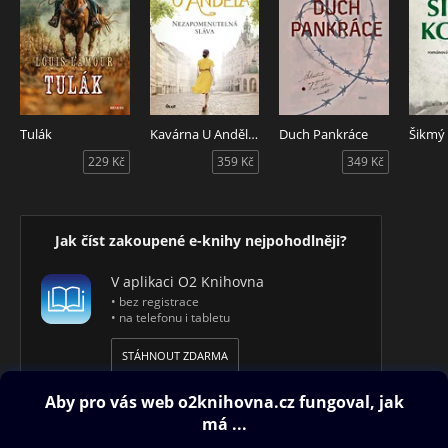
Tulák
Kavárna U Anděla: Nezapomenutelná sláva
Duch Pankráce
Šikmý 
229 Kč
359 Kč
349 Kč
Jak číst zakoupené e-knihy nejpohodlněji?
V aplikaci O2 Knihovna
• bez registrace
• na telefonu i tabletu
STÁHNOUT ZDARMA