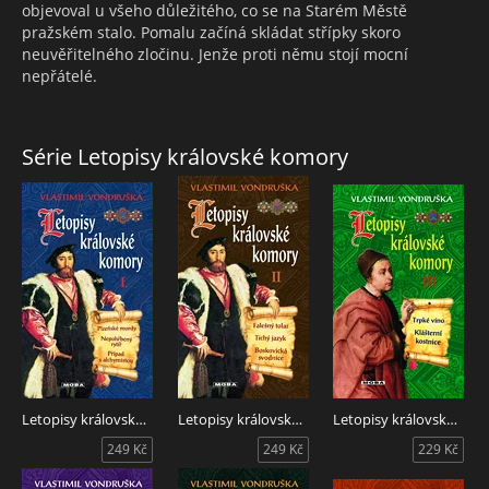
objevoval u všeho důležitého, co se na Starém Městě
pražském stalo. Pomalu začíná skládat střípky skoro
neuvěřitelného zločinu. Jenže proti němu stojí mocní
nepřátelé.
Série Letopisy královské komory
Letopisy královské komory I
Letopisy královské komory II.
Letopisy královské komory III
249 Kč
249 Kč
229 Kč