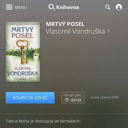
MENU
MRTVÝ POSEL
Vlastimil Vondruška
Koupit jako
KOUPIT ZA 229 KČ
Cena včetně DPH
dárek
Tato e-kniha je dostupná ve formátech: