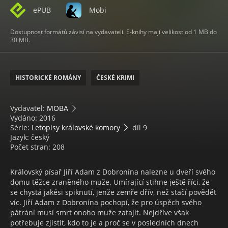
ePUB
Mobi
Dostupnost formátů závisí na vydavateli. E-knihy mají velikost od 1 MB do
30 MB.
HISTORICKÉ ROMÁNY
ČESKÉ KRIMI
Vydavatel:
MOBA
Vydáno: 2016
Série:
Letopisy královské komory
díl 9
Jazyk: český
Počet stran: 208
Královský písař Jiří Adam z Dobronína nalezne u dveří svého
domu těžce zraněného muže. Umírající stihne ještě říci, že
se chystá jakési spiknutí, jenže zemře dřív, než stačí povědět
víc. Jiří Adam z Dobronína pochopí, že pro úspěch svého
pátrání musí smrt onoho muže zatajit. Nejdříve však
potřebuje zjistit, kdo to je a proč se v posledních dnech