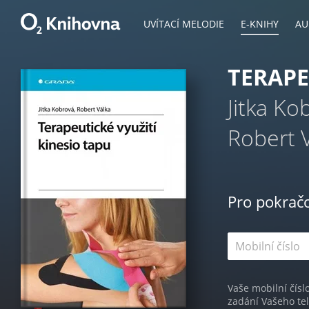
UVÍTACÍ MELODIE
E-KNIHY
AU
TERAPE
Jitka Ko
Robert 
Pro pokrač
Vaše mobilní čísl
zadání Vašeho te