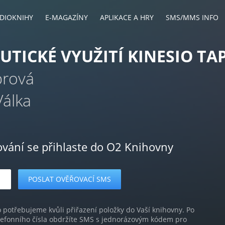
DIOKNIHY
E-MAGAZÍNY
APLIKACE A HRY
SMS/MMS INFO
UTICKÉ VYUŽITÍ KINESIO TA
brová
Válka
ování se přihlaste do O2 Knihovny
o potřebujeme kvůli přiřazení položky do Vaší knihovny. Po
lefonního čísla obdržíte SMS s jednorázovým kódem pro