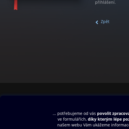
přihlášení.
Zpět
Obsah ke stažení
Moje O2 Knih
Uvítací melodie
Přihlásit se
Aplikace a hry
E-knihy
Dárkový poukaz
SMS/MMS Info
Audioknihy
Nápověda
Blog