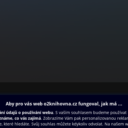
ovna
Další zábava
Oneplay
Oneplay Originály
Sport