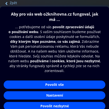
Zpět
Obsah ke stažení
Moje O2 Knihovna
Další zábava
© O2 Czech Republic a.s.
Nákupní řád
Přístupnost
Aplikace O2 Knihovna
Zásady zpracování osobních údajů
Čti a poslouchej své e-knihy a
Cookies
audioknihy rychleji a pohodlněji.
Nastavení cookies