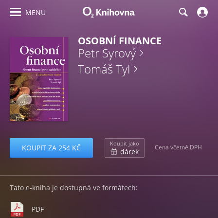
MENU
OSOBNÍ FINANCE
Petr Syrový
Tomáš Tyl
Koupit jako
KOUPIT ZA 254 KČ
Cena včetně DPH
dárek
Tato e-kniha je dostupná ve formátech:
PDF