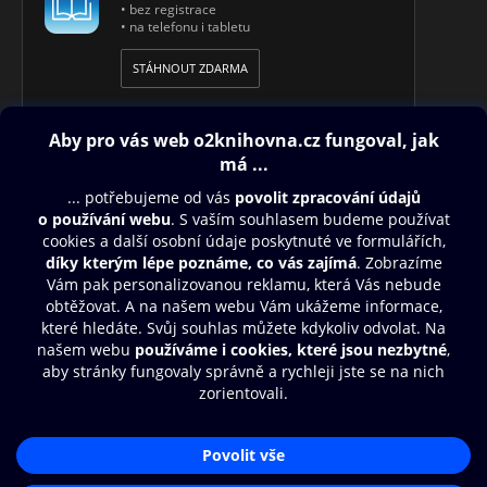
• bez registrace
• na telefonu i tabletu
STÁHNOUT ZDARMA
Obsah ke stažení
Moje O2 Knihovna
Další zábava
© O2 Czech Republic a.s.
Nákupní řád
Přístupnost
Aplikace O2 Knihovna
Zásady zpracování osobních údajů