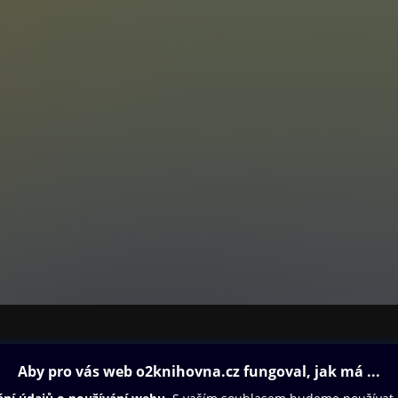
v kurzech obchodní němčiny.
ovna
Další zábava
Oneplay