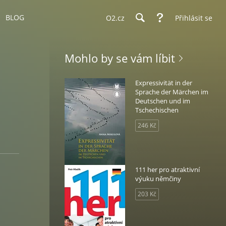
BLOG
O2.cz
Přihlásit se
Mohlo by se vám líbit
Expressivität in der
Sprache der Märchen im
Deutschen und im
Tschechischen
246 Kč
111 her pro atraktivní
výuku němčiny
203 Kč