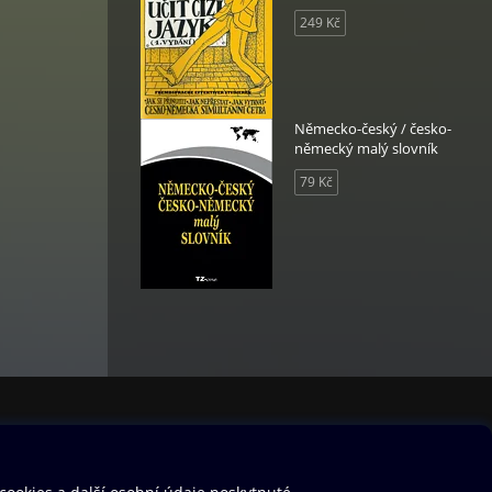
249 Kč
Německo-český / česko-
německý malý slovník
79 Kč