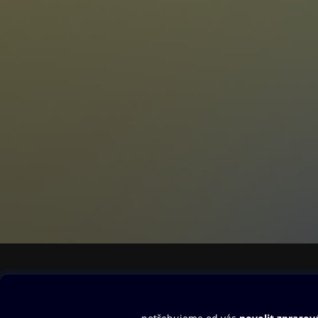
i jako učebnice 
Obsah ke stažení
Moje O2 Knih
Uvítací melodie
Přihlásit se
Aplikace a hry