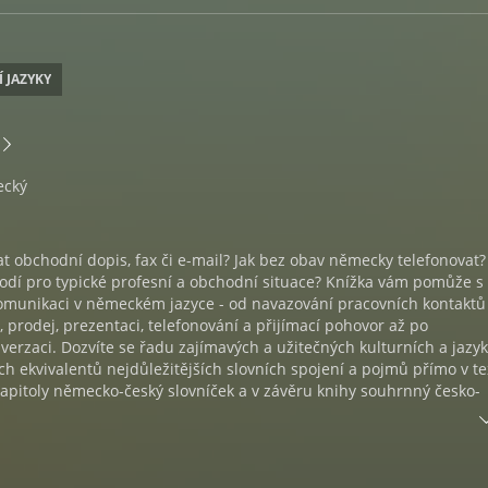
Í JAZYKY
ecký
t obchodní dopis, fax či e-mail? Jak bez obav německy telefonovat?
hodí pro typické profesní a obchodní situace? Knížka vám pomůže s
 komunikaci v německém jazyce - od navazování pracovních kontaktů
 prodej, prezentaci, telefonování a přijímací pohovor až po
erzaci. Dozvíte se řadu zajímavých a užitečných kulturních a jazy
ch ekvivalentů nejdůležitějších slovních spojení a pojmů přímo v te
apitoly německo-český slovníček a v závěru knihy souhrnný česko-
. V příloze dále najdete vysvětlení často užívaných zkratek, hlásko
státních svátků v německy mluvících zemích, přehled matematick
tátů EU, jejich hlavních měst a obyvatel. Kniha je nepostradatelno
chny manažery, obchodníky, prodejce, asistentky i studenty a je v