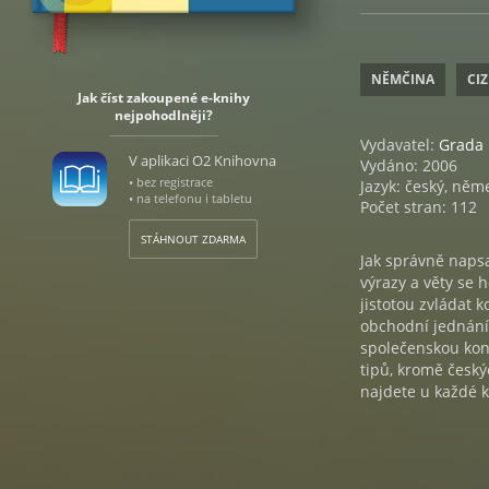
NĚMČINA
CIZ
Jak číst zakoupené e-knihy
nejpohodlněji?
Vydavatel:
Grada
V aplikaci O2 Knihovna
Vydáno: 2006
• bez registrace
Jazyk: český, něm
• na telefonu i tabletu
Počet stran: 112
STÁHNOUT ZDARMA
Jak správně napsa
výrazy a věty se 
jistotou zvládat
obchodní jednání,
společenskou konv
tipů, kromě český
najdete u každé k
německý slovníček
abecedu, seznam 
pojmů a tabulku s
příručkou pro vše