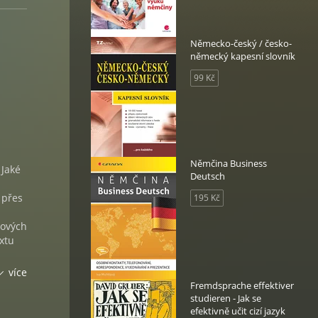
Německo-český / česko-
německý kapesní slovník
99 Kč
Němčina Business
 Jaké
Deutsch
 přes
195 Kč
kových
xtu
vací
více
ých
Fremdsprache effektiver
u
studieren - Jak se
hodná
efektivně učit cizí jazyk