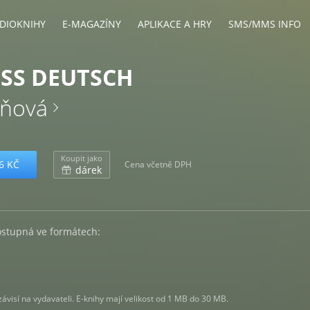
DIOKNIHY
E-MAGAZÍNY
APLIKACE A HRY
SMS/MMS INFO
SS DEUTSCH
hňová
Koupit jako
6 KČ
Cena včetně DPH
dárek
ostupná ve formátech:
visí na vydavateli. E-knihy mají velikost od 1 MB do 30 MB.