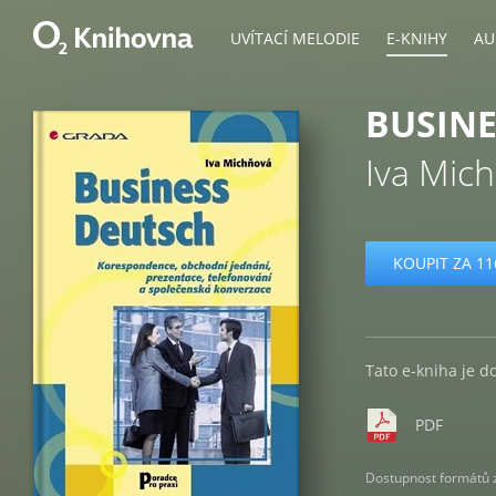
UVÍTACÍ MELODIE
E-KNIHY
AU
BUSINE
Iva Mic
KOUPIT ZA 11
Tato e-kniha je d
PDF
Dostupnost formátů zá