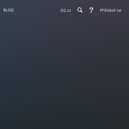
BLOG
O2.cz
Přihlásit se