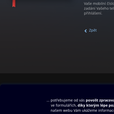
Vaše mobilní čísl
zadání Vašeho te
přihlášení.
Zpět
Obsah ke stažení
Moje O2 Knih
Uvítací melodie
Přihlásit se
Aplikace a hry
E-knihy
Dárkový poukaz
SMS/MMS Info
Audioknihy
Nápověda
Blog