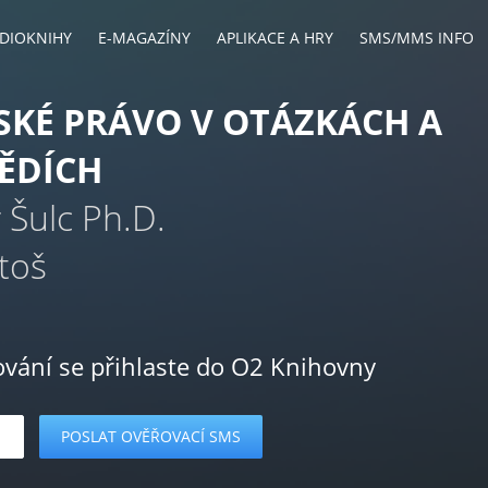
DIOKNIHY
E-MAGAZÍNY
APLIKACE A HRY
SMS/MMS INFO
KÉ PRÁVO V OTÁZKÁCH A
ĚDÍCH
r Šulc Ph.D.
toš
ování se přihlaste do O2 Knihovny