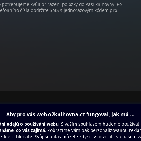
o potřebujeme kvůli přiřazení položky do Vaší knihovny. Po
lefonního čísla obdržíte SMS s jednorázovým kódem pro
ovna
Další zábava
Oneplay
Oneplay Originály
Sport