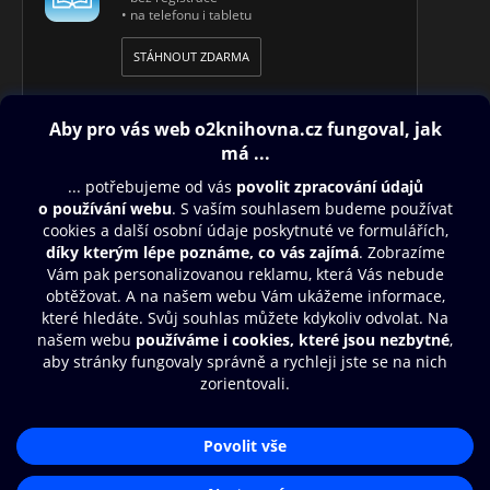
• na telefonu i tabletu
STÁHNOUT ZDARMA
Obsah ke stažení
Moje O2 Knihovna
Další zábava
© O2 Czech Republic a.s.
Nákupní řád
Přístupnost
Aplikace O2 Knihovna
Zásady zpracování osobních údajů