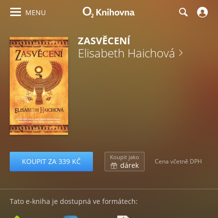
MENU
ZASVĚCENÍ
Elisabeth Haichová
Koupit jako
KOUPIT ZA 339 KČ
Cena včetně DPH
dárek
Tato e-kniha je dostupná ve formátech: