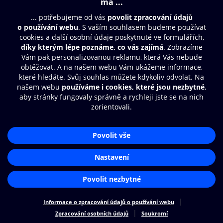
Moje O2 Knihovna
Další zábava
© O2 Czech Republic a.s.
Nákupní řád
Přístupnost
Zásady zpracování osobních údajů
Cookies
Aplikace O2 Knihovna
Nastavení cookies
Čti a poslouchej své e-knihy a
audioknihy rychleji a pohodlněji.
STÁHNOUT