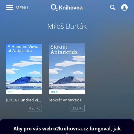
MENU
Miloš Barták
[EN]
A Hundred Views of Antarctica
Stokrát Antarktida
425 Kč
332 Kč
Obsah ke stažení