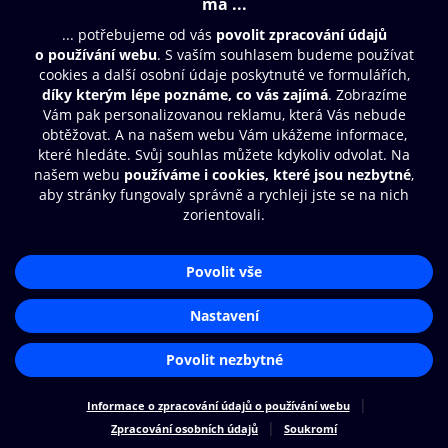
Moje O2 Knihovna
Další zábava
© O2 Czech Republic a.s.
Nákupní řád
Přístupnost
Zásady zpracování osobních údajů
Cookies
Aplikace O2 Knihovna
Nastavení cookies
Čti a poslouchej své e-knihy a
audioknihy rychleji a pohodlněji.
STÁHNOUT