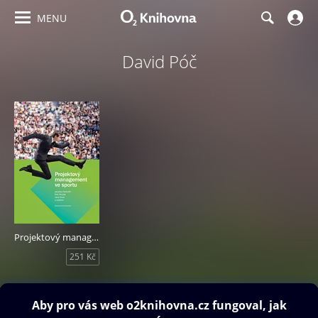
MENU
David Póč
Projektový management ve sportu
251 Kč
Obsah ke stažení