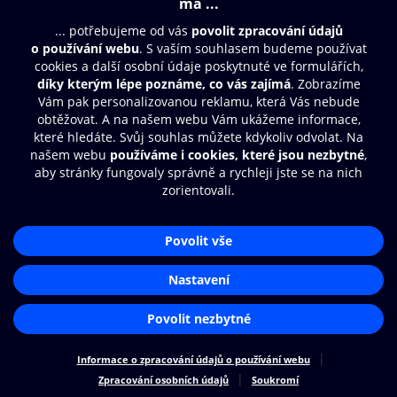
Moje O2 Knihovna
Další zábava
© O2 Czech Republic a.s.
Nákupní řád
Přístupnost
Zásady zpracování osobních údajů
Cookies
Aplikace O2 Knihovna
Nastavení cookies
Čti a poslouchej své e-knihy a
audioknihy rychleji a pohodlněji.
STÁHNOUT