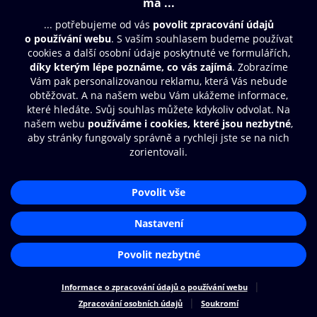
Moje O2 Knihovna
Další zábava
© O2 Czech Republic a.s.
Nákupní řád
Přístupnost
Zásady zpracování osobních údajů
Cookies
Aplikace O2 Knihovna
Nastavení cookies
Čti a poslouchej své e-knihy a
audioknihy rychleji a pohodlněji.
STÁHNOUT