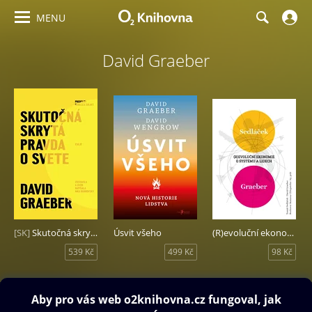
MENU
David Graeber
[SK]
Skutočná skrytá pravda o svete
Úsvit všeho
(R)evoluční ekonomie
539 Kč
499 Kč
98 Kč
Obsah ke stažení