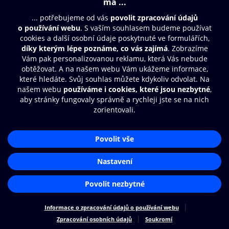
Moje O2 Knihovna
Další zábava
© O2 Czech Republic a.s.
Nákupní řád
Přístupnost
Zásady zpracování osobních údajů
Cookies
Aplikace O2 Knihovna
Nastavení cookies
Čti a poslouchej své e-knihy a
audioknihy rychleji a pohodlněji.
STÁHNOUT