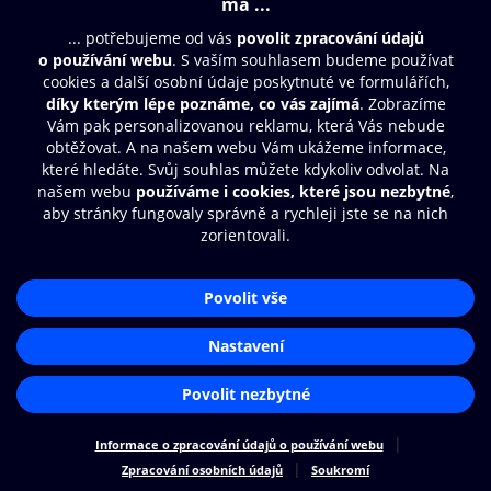
Moje O2 Knihovna
Další zábava
© O2 Czech Republic a.s.
Nákupní řád
Přístupnost
Zásady zpracování osobních údajů
Cookies
Aplikace O2 Knihovna
Nastavení cookies
Čti a poslouchej své e-knihy a
audioknihy rychleji a pohodlněji.
STÁHNOUT