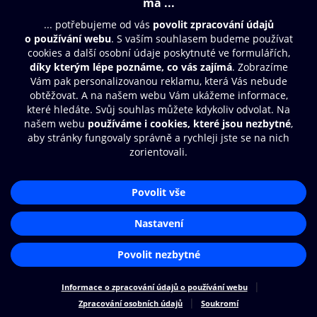
Moje O2 Knihovna
Další zábava
© O2 Czech Republic a.s.
Nákupní řád
Přístupnost
Zásady zpracování osobních údajů
Cookies
Aplikace O2 Knihovna
Nastavení cookies
Čti a poslouchej své e-knihy a
audioknihy rychleji a pohodlněji.
STÁHNOUT