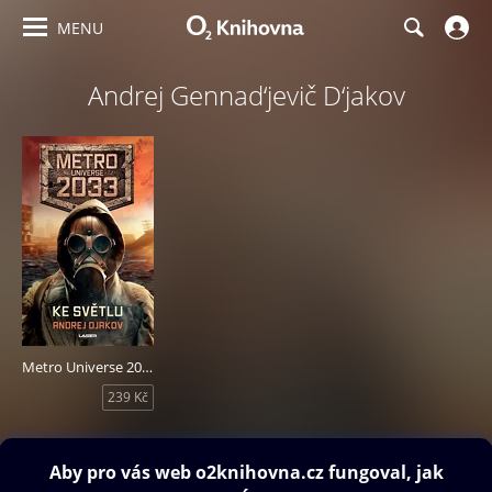
MENU
Andrej Gennad‘jevič D‘jakov
Metro Universe 2033/2: Ke světlu
239 Kč
Obsah ke stažení