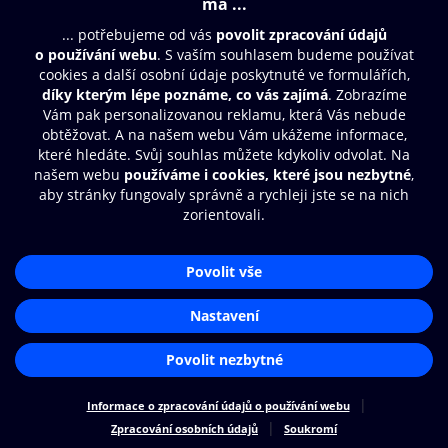
Moje O2 Knihovna
Další zábava
© O2 Czech Republic a.s.
Nákupní řád
Přístupnost
Zásady zpracování osobních údajů
Cookies
Aplikace O2 Knihovna
Nastavení cookies
Čti a poslouchej své e-knihy a
audioknihy rychleji a pohodlněji.
STÁHNOUT