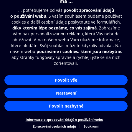
Moje O2 Knihovna
Další zábava
© O2 Czech Republic a.s.
Nákupní řád
Přístupnost
Zásady zpracování osobních údajů
Cookies
Aplikace O2 Knihovna
Nastavení cookies
Čti a poslouchej své e-knihy a
audioknihy rychleji a pohodlněji.
STÁHNOUT