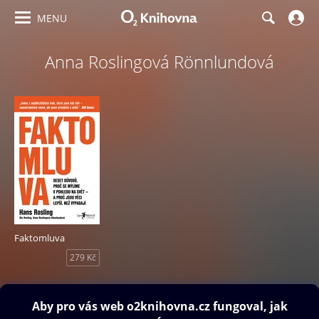
MENU
Anna Roslingová Rönnlundová
Faktomluva
279 Kč
Obsah ke stažení