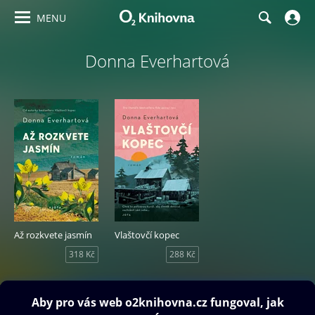
MENU
Donna Everhartová
Až rozkvete jasmín
Vlaštovčí kopec
318 Kč
288 Kč
Obsah ke stažení