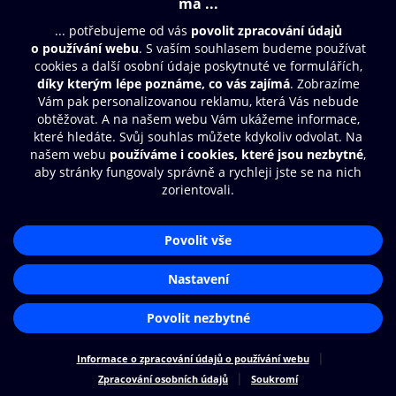
Moje O2 Knihovna
Další zábava
© O2 Czech Republic a.s.
Nákupní řád
Přístupnost
Zásady zpracování osobních údajů
Cookies
Aplikace O2 Knihovna
Nastavení cookies
Čti a poslouchej své e-knihy a
audioknihy rychleji a pohodlněji.
STÁHNOUT