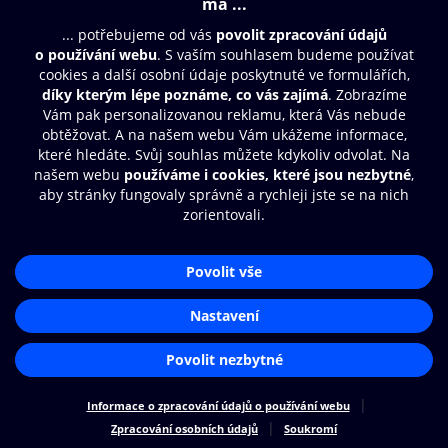
Moje O2 Knihovna
Další zábava
© O2 Czech Republic a.s.
Nákupní řád
Přístupnost
Zásady zpracování osobních údajů
Cookies
Aplikace O2 Knihovna
Nastavení cookies
Čti a poslouchej své e-knihy a
audioknihy rychleji a pohodlněji.
STÁHNOUT