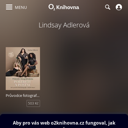
MENU
Lindsay Adlerová
Průvodce fotografováním portrétů a postav
503 Kč
Obsah ke stažení