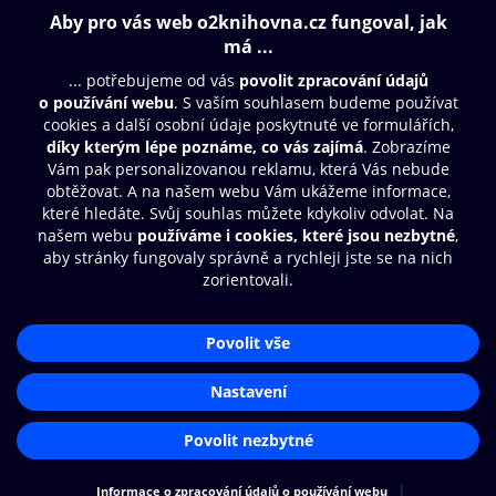
319 Kč
289 Kč
319 Kč
Obsah ke stažení
Moje O2 Knihovna
Další zábava
© O2 Czech Republic a.s.
Nákupní řád
Přístupnost
Aplikace O2 Knihovna
Zásady zpracování osobních údajů
Čti a poslouchej své e-knihy a
Cookies
audioknihy rychleji a pohodlněji.
Nastavení cookies
STÁHNOUT