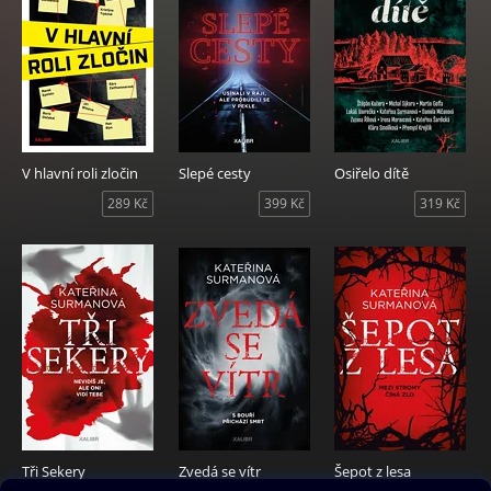
V hlavní roli zločin
Slepé cesty
Osiřelo dítě
289 Kč
399 Kč
319 Kč
Tři Sekery
Zvedá se vítr
Šepot z lesa