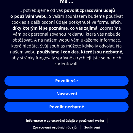
Moje O2 Knihovna
Další zábava
© O2 Czech Republic a.s.
Nákupní řád
Přístupnost
Zásady zpracování osobních údajů
Cookies
Aplikace O2 Knihovna
Nastavení cookies
Čti a poslouchej své e-knihy a
audioknihy rychleji a pohodlněji.
STÁHNOUT