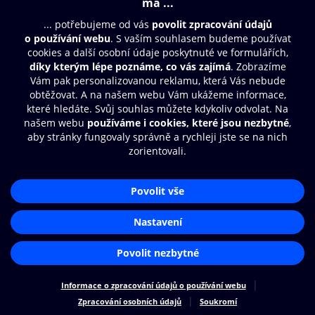
Moje O2 Knihovna
Další zábava
© O2 Czech Republic a.s.
Nákupní řád
Přístupnost
Zásady zpracování osobních údajů
Cookies
Aplikace O2 Knihovna
Nastavení cookies
Čti a poslouchej své e-knihy a
audioknihy rychleji a pohodlněji.
STÁHNOUT