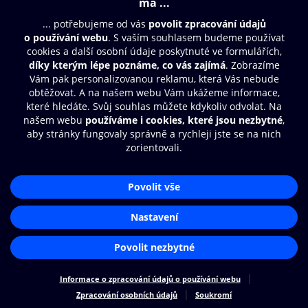
Moje O2 Knihovna
Další zábava
© O2 Czech Republic a.s.
Nákupní řád
Přístupnost
Zásady zpracování osobních údajů
Cookies
Aplikace O2 Knihovna
Nastavení cookies
Čti a poslouchej své e-knihy a
audioknihy rychleji a pohodlněji.
STÁHNOUT