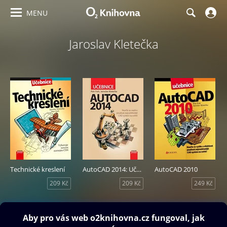
MENU
Jaroslav Kletečka
Technické kreslení
AutoCAD 2014: Učebnice
AutoCAD 2010
209 Kč
209 Kč
249 Kč
Obsah ke stažení