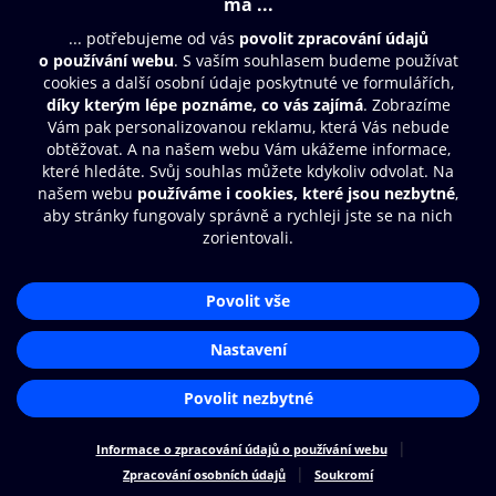
Moje O2 Knihovna
Další zábava
© O2 Czech Republic a.s.
Nákupní řád
Přístupnost
Zásady zpracování osobních údajů
Cookies
Aplikace O2 Knihovna
Nastavení cookies
Čti a poslouchej své e-knihy a
audioknihy rychleji a pohodlněji.
STÁHNOUT