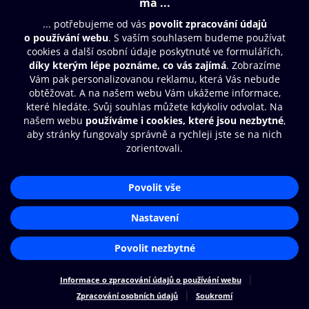
Moje O2 Knihovna
Další zábava
© O2 Czech Republic a.s.
Nákupní řád
Přístupnost
Zásady zpracování osobních údajů
Cookies
Aplikace O2 Knihovna
Nastavení cookies
Čti a poslouchej své e-knihy a
audioknihy rychleji a pohodlněji.
STÁHNOUT