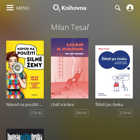
MENU
Milan Tesař
Návod na použití silné ženy
Lhář a kráva
Štěstí po česku
279 Kč
299 Kč
279 Kč