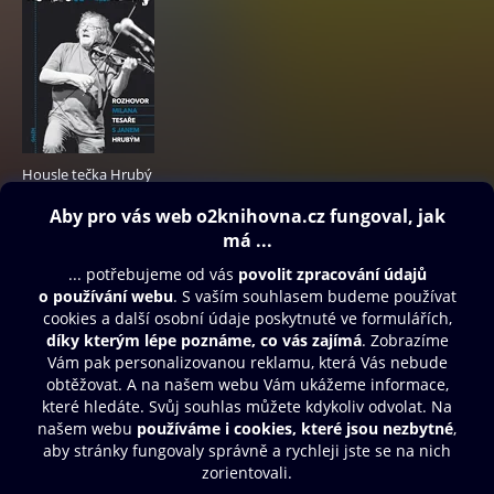
Housle tečka Hrubý
150 Kč
Obsah ke stažení
Moje O2 Knihovna
Další zábava
© O2 Czech Republic a.s.