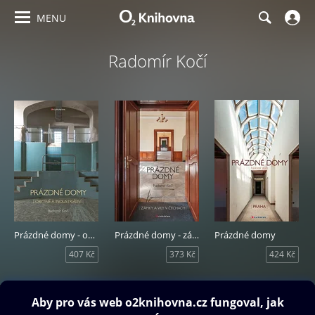
MENU
Radomír Kočí
Prázdné domy - obytné a industriální
Prázdné domy - zámky a vily
Prázdné domy
407 Kč
373 Kč
424 Kč
Obsah ke stažení