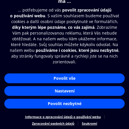
Moje O2 Knihovna
Další zábava
© O2 Czech Republic a.s.
Nákupní řád
Přístupnost
Zásady zpracování osobních údajů
Cookies
Aplikace O2 Knihovna
Nastavení cookies
Čti a poslouchej své e-knihy a
audioknihy rychleji a pohodlněji.
STÁHNOUT