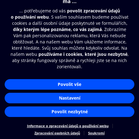
Moje O2 Knihovna
Další zábava
© O2 Czech Republic a.s.
Nákupní řád
Přístupnost
Zásady zpracování osobních údajů
Cookies
Aplikace O2 Knihovna
Nastavení cookies
Čti a poslouchej své e-knihy a
audioknihy rychleji a pohodlněji.
STÁHNOUT