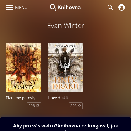
MENU
Evan Winter
Plameny pomsty
Hněv draků
398 Kč
398 Kč
Obsah ke stažení