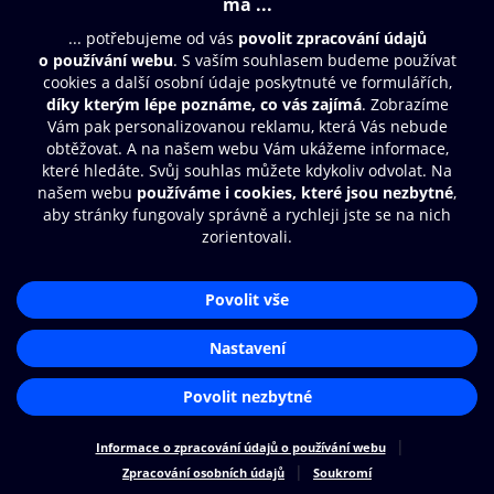
Moje O2 Knihovna
Další zábava
© O2 Czech Republic a.s.
Nákupní řád
Přístupnost
Zásady zpracování osobních údajů
Cookies
Aplikace O2 Knihovna
Nastavení cookies
Čti a poslouchej své e-knihy a
audioknihy rychleji a pohodlněji.
STÁHNOUT