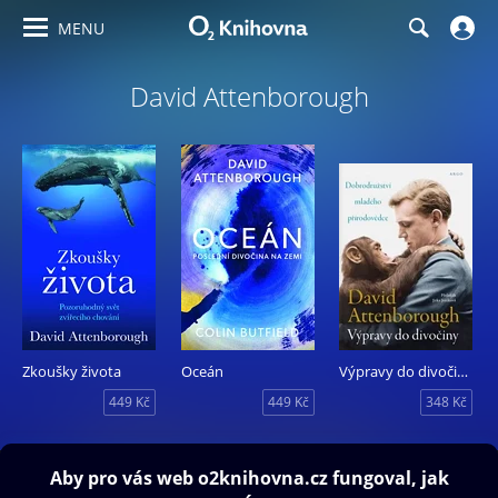
MENU
David Attenborough
Zkoušky života
Oceán
Výpravy do divočiny
449 Kč
449 Kč
348 Kč
Obsah ke stažení