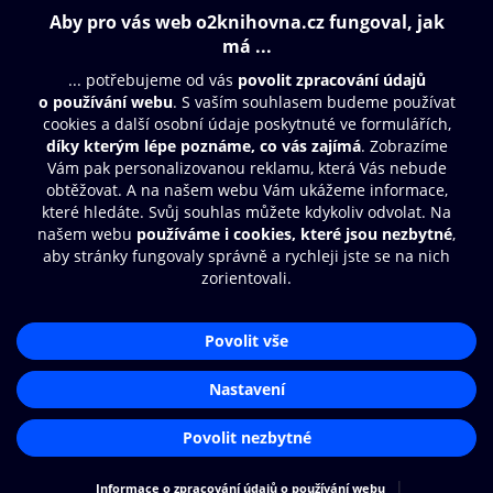
319 Kč
209 Kč
209 Kč
Obsah ke stažení
Moje O2 Knihovna
Další zábava
© O2 Czech Republic a.s.
Nákupní řád
Přístupnost
Aplikace O2 Knihovna
Zásady zpracování osobních údajů
Čti a poslouchej své e-knihy a
Cookies
audioknihy rychleji a pohodlněji.
Nastavení cookies
STÁHNOUT