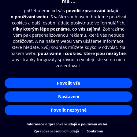
Moje O2 Knihovna
Další zábava
© O2 Czech Republic a.s.
Nákupní řád
Přístupnost
Zásady zpracování osobních údajů
Cookies
Aplikace O2 Knihovna
Nastavení cookies
Čti a poslouchej své e-knihy a
audioknihy rychleji a pohodlněji.
STÁHNOUT