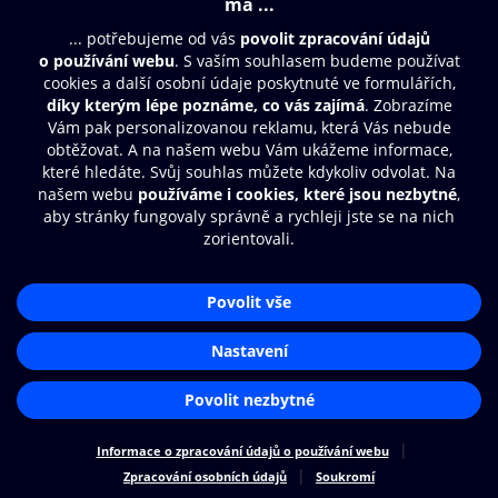
Cookies
Nastavení cookies
Aplikace O2 Knihovna
Čti a poslouchej své e-knihy a
audioknihy rychleji a pohodlněji.
STÁHNOUT