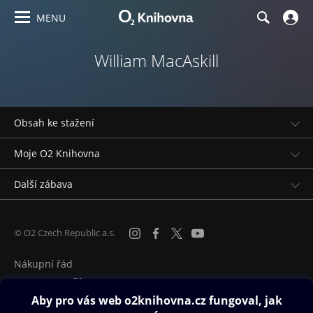
MENU
William MacAskill
Obsah ke stažení
Moje O2 Knihovna
Další zábava
© O2 Czech Republic a.s.
Nákupní řád
Přístupnost
Zásady zpracování osobních údajů