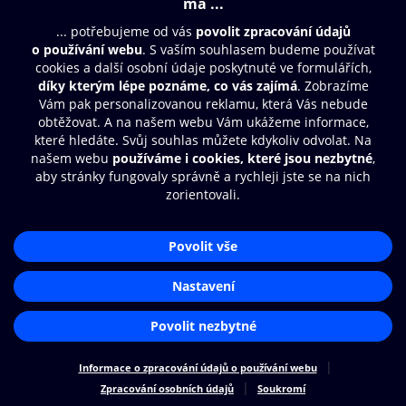
Moje O2 Knihovna
Další zábava
© O2 Czech Republic a.s.
Nákupní řád
Přístupnost
Zásady zpracování osobních údajů
Cookies
Aplikace O2 Knihovna
Nastavení cookies
Čti a poslouchej své e-knihy a
audioknihy rychleji a pohodlněji.
STÁHNOUT