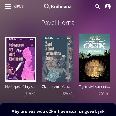
MENU
Pavel Horna
Nebezpečné hry staré Jeremiášky
Život a smrt Maxmiliána Drápa
Tajemství kamenného království Middlestone: část první
319 Kč
329 Kč
209 Kč
Obsah ke stažení