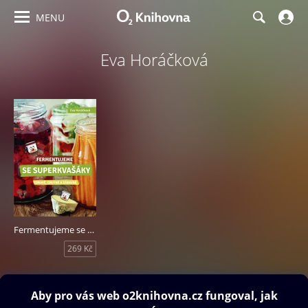
MENU
Eva Horáčková
Fermentujeme se Superkvašáky
269 Kč
Obsah ke stažení