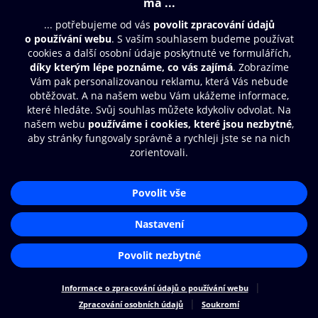
Moje O2 Knihovna
Další zábava
© O2 Czech Republic a.s.
Nákupní řád
Přístupnost
Zásady zpracování osobních údajů
Cookies
Aplikace O2 Knihovna
Nastavení cookies
Čti a poslouchej své e-knihy a
audioknihy rychleji a pohodlněji.
STÁHNOUT