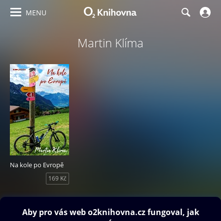
MENU
Martin Klíma
Na kole po Evropě
169 Kč
Obsah ke stažení