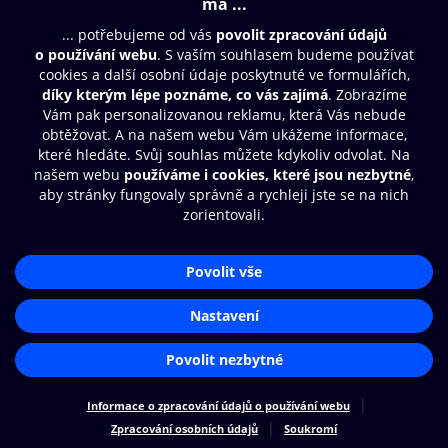
Moje O2 Knihovna
Další zábava
© O2 Czech Republic a.s.
Nákupní řád
Přístupnost
Zásady zpracování osobních údajů
Cookies
Aplikace O2 Knihovna
Nastavení cookies
Čti a poslouchej své e-knihy a
audioknihy rychleji a pohodlněji.
STÁHNOUT