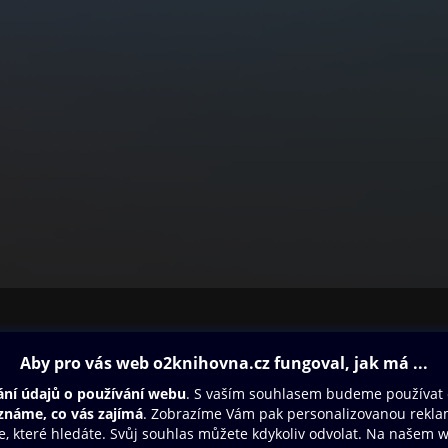
ovna
Další zábava
Oneplay
Oneplay Originály
Sport