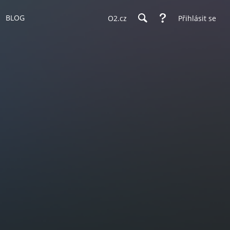
BLOG
O2.cz
Přihlásit se