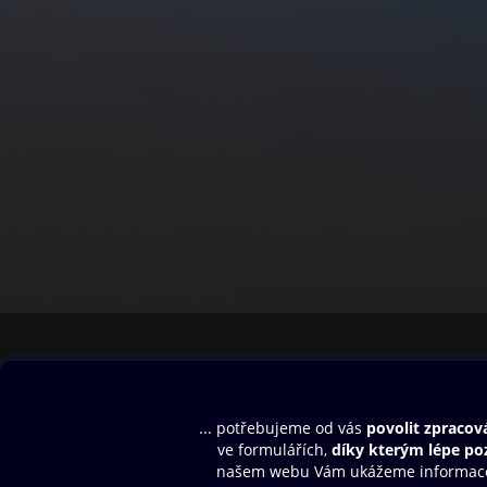
Obsah ke stažení
Moje O2 Knih
Uvítací melodie
Přihlásit se
Aplikace a hry
E-knihy
Dárkový poukaz
SMS/MMS Info
Audioknihy
Nápověda
Blog