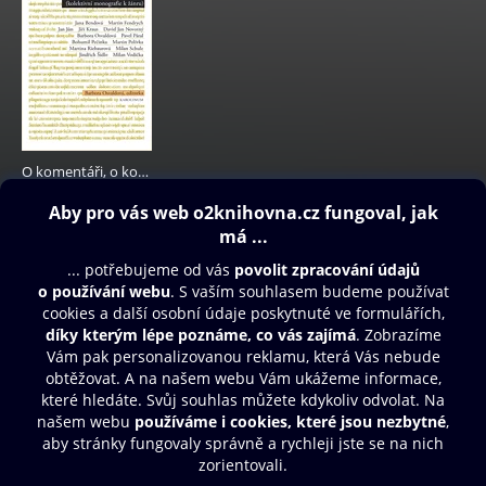
O komentáři, o komentátorech
80 Kč
Obsah ke stažení
Moje O2 Knihovna
Další zábava
© O2 Czech Republic a.s.