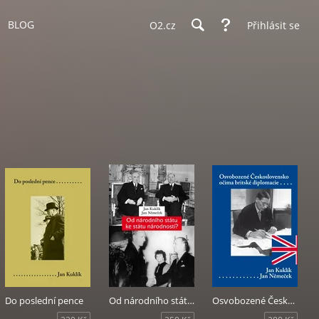
BLOG
O2.cz
Přihlásit se
Do poslední pence
Od národního státu ke státu národností?
Osvobozené Československo očima britské diplomacie