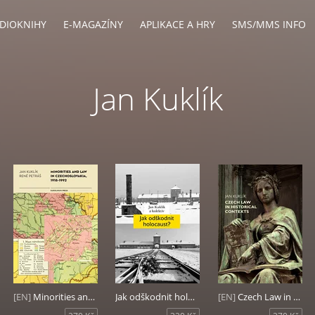
DIOKNIHY
E-MAGAZÍNY
APLIKACE A HRY
SMS/MMS INFO
Jan Kuklík
[EN]
Minorities and Law in Czechoslovakia, 1918-1992
Jak odškodnit holocaust?
[EN]
Czech Law in Historical Contexts