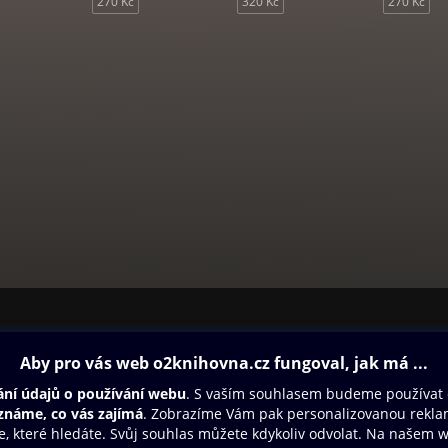
270 Kč
320 Kč
270 Kč
ovna
Další zábava
Oneplay
Oneplay Originály
Sport