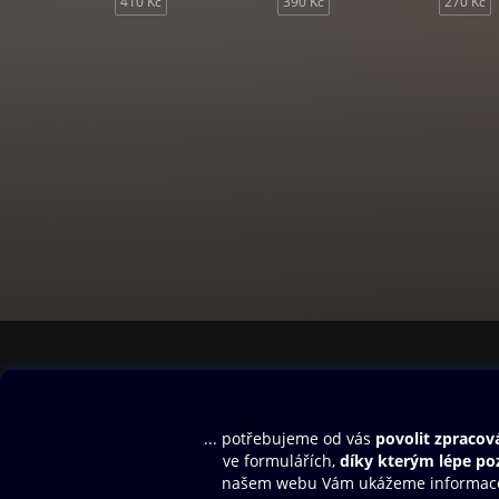
410 Kč
390 Kč
270 Kč
Obsah ke stažení
Moje O2 Knih
Uvítací melodie
Přihlásit se
Aplikace a hry
E-knihy
Dárkový poukaz
SMS/MMS Info
Audioknihy
Nápověda
Blog