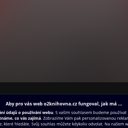
ovna
Další zábava
Oneplay
Oneplay Originály
Sport