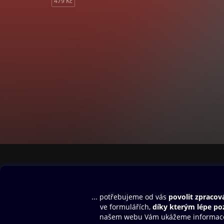
479 Kč
Obsah ke stažení
Moje O2 Knih
Uvítací melodie
Přihlásit se
Aplikace a hry
E-knihy
Dárkový poukaz
SMS/MMS Info
Audioknihy
Nápověda
Blog