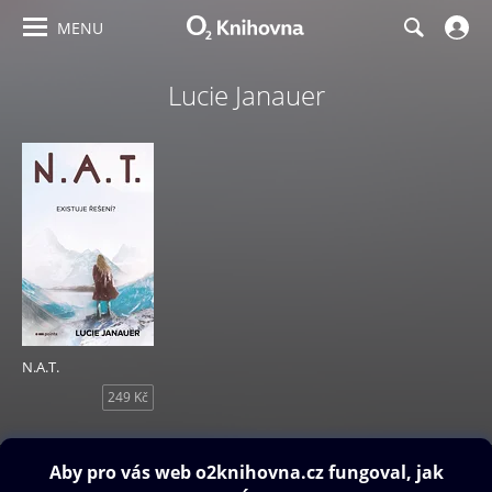
MENU
Lucie Janauer
N.A.T.
249 Kč
Obsah ke stažení