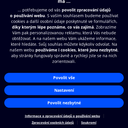
Moje O2 Knihovna
Další zábava
© O2 Czech Republic a.s.
Nákupní řád
Přístupnost
Zásady zpracování osobních údajů
Cookies
Aplikace O2 Knihovna
Nastavení cookies
Čti a poslouchej své e-knihy a
audioknihy rychleji a pohodlněji.
STÁHNOUT