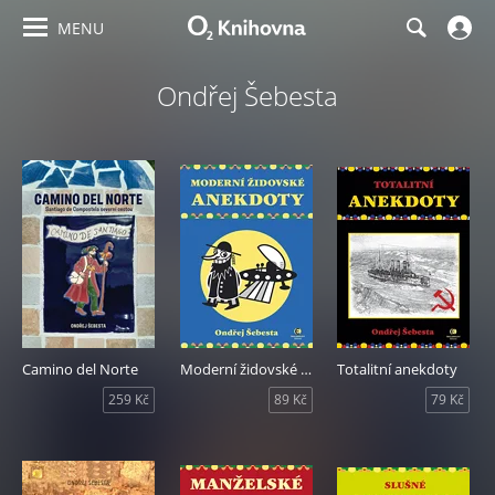
MENU
Ondřej Šebesta
Camino del Norte
Moderní židovské anekdoty-2.vyd.
Totalitní anekdoty
259 Kč
89 Kč
79 Kč