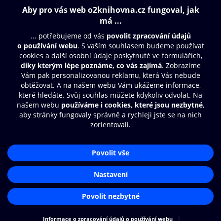
129 Kč
Obsah ke stažení
Moje O2 Knihovna
Další zábava
© O2 Czech Republic a.s.
Nákupní řád
Přístupnost
Aplikace O2 Knihovna
Zásady zpracování osobních údajů
Čti a poslouchej své e-knihy a
Cookies
audioknihy rychleji a pohodlněji.
Nastavení cookies
STÁHNOUT