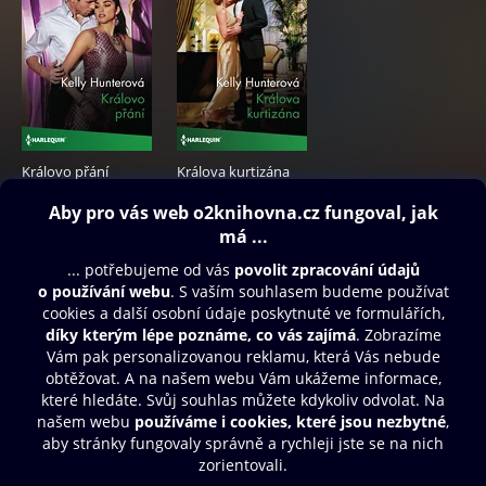
Královo přání
Králova kurtizána
69 Kč
69 Kč
Obsah ke stažení
Moje O2 Knihovna
Další zábava
© O2 Czech Republic a.s.