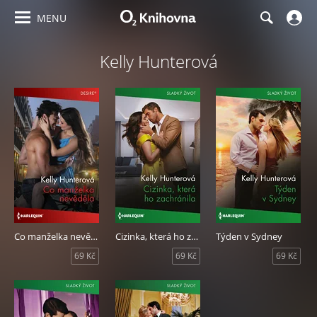
MENU
Kelly Hunterová
Co manželka nevěděla
Cizinka, která ho zachránila
Týden v Sydney
69 Kč
69 Kč
69 Kč