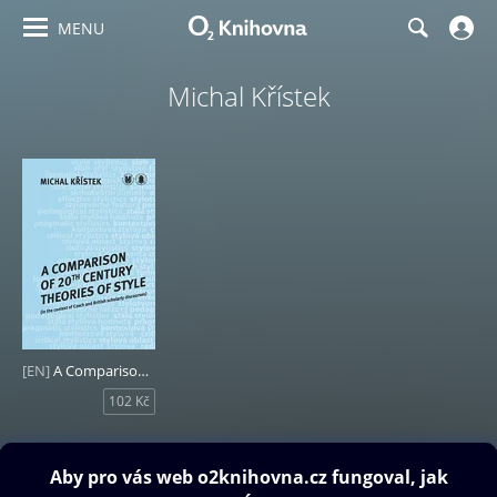
MENU
Michal Křístek
[EN]
A Comparison of 20th Century Theories of Style (in the Context of Czech and British Scholarly Discourses)
102 Kč
Obsah ke stažení