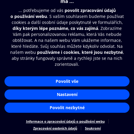
Moje O2 Knihovna
Další zábava
© O2 Czech Republic a.s.
Nákupní řád
Přístupnost
Zásady zpracování osobních údajů
Cookies
Aplikace O2 Knihovna
Nastavení cookies
Čti a poslouchej své e-knihy a
audioknihy rychleji a pohodlněji.
STÁHNOUT