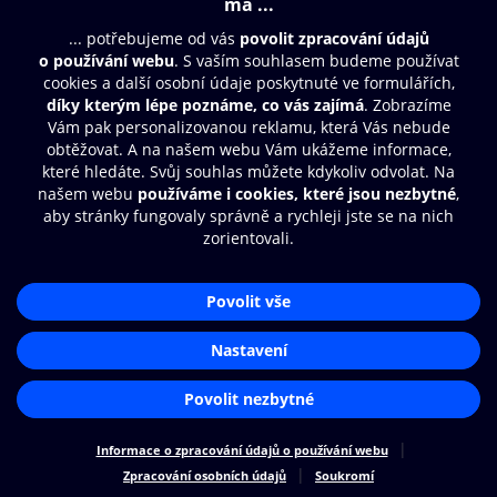
Moje O2 Knihovna
Další zábava
© O2 Czech Republic a.s.
Nákupní řád
Přístupnost
Zásady zpracování osobních údajů
Cookies
Aplikace O2 Knihovna
Nastavení cookies
Čti a poslouchej své e-knihy a
audioknihy rychleji a pohodlněji.
STÁHNOUT