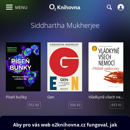
MENU
Siddhartha Mukherjee
Píseň buňky
Gen
Vládkyně všech nemocí
552 Kč
506 Kč
493 Kč
Obsah ke stažení